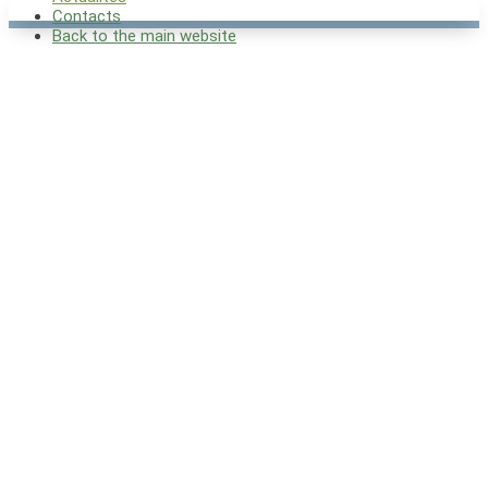
National Page: France
Contacts
Back to the main website
Actualités
Si vous souhaitez recevoir des
informations en français à propos
du programme Espace alpin et des
résultats de ses projets, inscrivez-
vous à la lettre d’information
française .